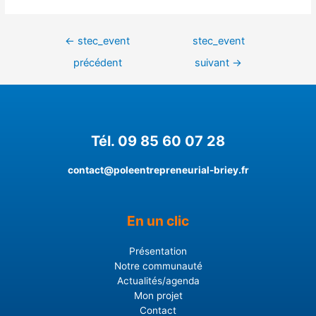
←
stec_event
stec_event
précédent
suivant
→
Tél. 09 85 60 07 28
contact@poleentrepreneurial-briey.fr
En un clic
Présentation
Notre communauté
Actualités/agenda
Mon projet
Contact