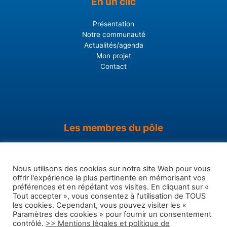
En un clic
Présentation
Notre communauté
Actualités/agenda
Mon projet
Contact
Les membres du pôle
Pays du bassin de Briey
Orne Lorraine Confluences
Nous utilisons des cookies sur notre site Web pour vous
Coeur du Pays-Haut
offrir l'expérience la plus pertinente en mémorisant vos
Cohérence projets
préférences et en répétant vos visites. En cliquant sur «
Initiative bassins Briey Orne
Tout accepter », vous consentez à l'utilisation de TOUS
Conseil départemental 54
les cookies. Cependant, vous pouvez visiter les «
Paramètres des cookies » pour fournir un consentement
contrôlé.
>> Mentions légales et politique de