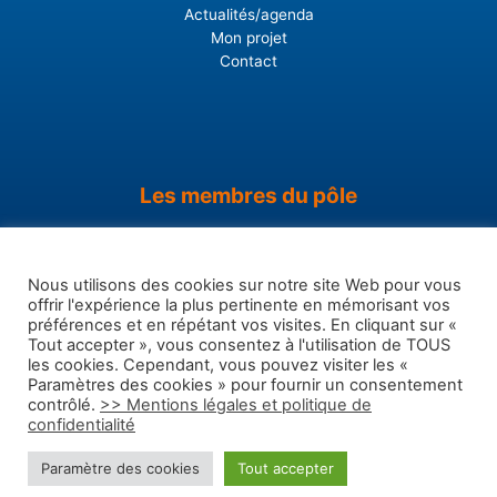
Actualités/agenda
Mon projet
Contact
Les membres du pôle
Pays du bassin de Briey
Orne Lorraine Confluences
Nous utilisons des cookies sur notre site Web pour vous
Coeur du Pays-Haut
offrir l'expérience la plus pertinente en mémorisant vos
Cohérence projets
préférences et en répétant vos visites. En cliquant sur «
Initiative bassins Briey Orne
Tout accepter », vous consentez à l'utilisation de TOUS
Conseil départemental 54
les cookies. Cependant, vous pouvez visiter les «
Paramètres des cookies » pour fournir un consentement
contrôlé.
>> Mentions légales et politique de
confidentialité
Copyright © 2026 Pôle entrepreneurial du bassin de Briey
Paramètre des cookies
Tout accepter
Mentions légales et politique de confidentialité