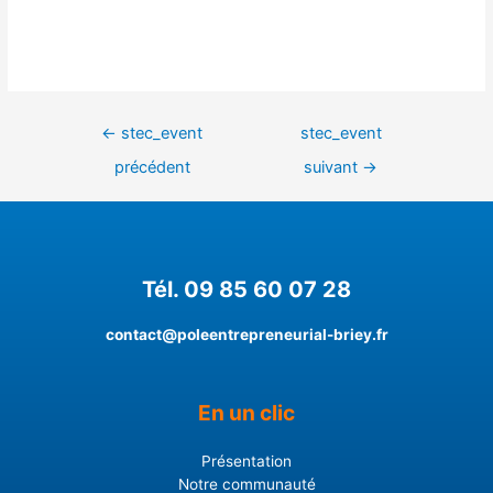
←
stec_event
stec_event
précédent
suivant
→
Tél. 09 85 60 07 28
contact@poleentrepreneurial-briey.fr
En un clic
Présentation
Notre communauté