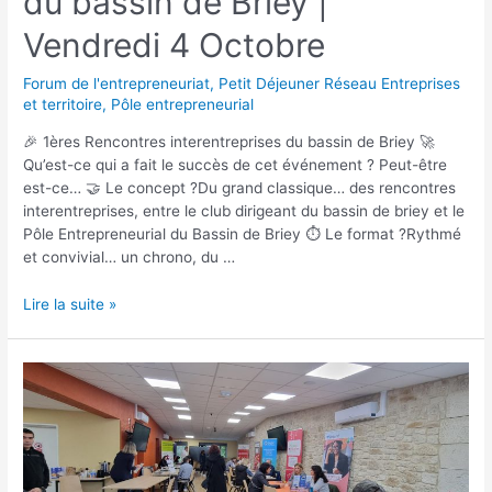
du bassin de Briey |
Vendredi 4 Octobre
Forum de l'entrepreneuriat
,
Petit Déjeuner Réseau Entreprises
et territoire
,
Pôle entrepreneurial
🎉 1ères Rencontres interentreprises du bassin de Briey 🚀
Qu’est-ce qui a fait le succès de cet événement ? Peut-être
est-ce… 🤝 Le concept ?Du grand classique… des rencontres
interentreprises, entre le club dirigeant du bassin de briey et le
Pôle Entrepreneurial du Bassin de Briey ⏱️ Le format ?Rythmé
et convivial… un chrono, du …
Lire la suite »